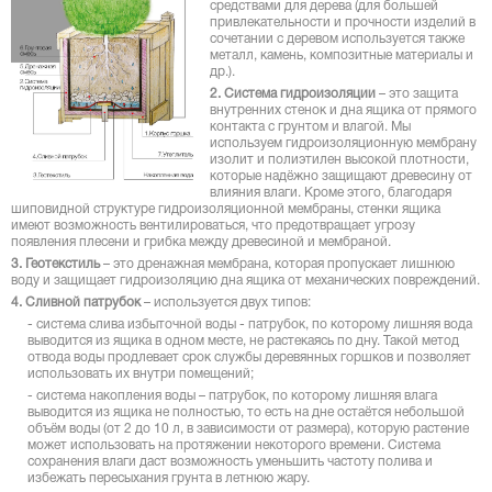
средствами для дерева (для большей
привлекательности и прочности изделий в
сочетании с деревом используется также
металл, камень, композитные материалы и
др.).
2. Система гидроизоляции
– это защита
внутренних стенок и дна ящика от прямого
контакта с грунтом и влагой. Мы
используем гидроизоляционную мембрану
изолит и полиэтилен высокой плотности,
которые надёжно защищают древесину от
влияния влаги. Кроме этого, благодаря
шиповидной структуре гидроизоляционной мембраны, стенки ящика
имеют возможность вентилироваться, что предотвращает угрозу
появления плесени и грибка между древесиной и мембраной.
3. Геотекстиль
– это дренажная мембрана, которая пропускает лишнюю
воду и защищает гидроизоляцию дна ящика от механических повреждений.
4. Сливной патрубок
– используется двух типов:
- система слива избыточной воды - патрубок, по которому лишняя вода
выводится из ящика в одном месте, не растекаясь по дну. Такой метод
отвода воды продлевает срок службы деревянных горшков и позволяет
использовать их внутри помещений;
- система накопления воды – патрубок, по которому лишняя влага
выводится из ящика не полностью, то есть на дне остаётся небольшой
объём воды (от 2 до 10 л, в зависимости от размера), которую растение
может использовать на протяжении некоторого времени. Система
сохранения влаги даст возможность уменьшить частоту полива и
избежать пересыхания грунта в летнюю жару.