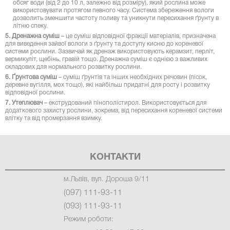
обсяг води (від 2 до 10 л, залежно від розміру), який рослина може
використовувати протягом певного часу. Система збереження вологи
дозволить зменшити частоту поливу та уникнути пересихання ґрунту в
літню спеку.
5. Дренажна суміш
– це суміш відповідної фракції матеріалів, призначена
для виведення зайвої вологи з ґрунту та доступу кисню до кореневої
системи рослини. Зазвичай як дренаж використовують керамзит, перліт,
вермикуліт, щебінь, гравій тощо. Дренажна суміш є однією з важливих
складових для нормального розвитку рослини.
6. Ґрунтова суміш
– суміш ґрунтів та інших необхідних речовин (пісок,
деревне вугілля, мох тощо), які найбільш придатні для росту і розвитку
відповідної рослини.
7. Утеплювач
– екструдований пінополістирол. Використовується для
додаткового захисту рослини, зокрема, від пересихання кореневої системи
влітку та від промерзання взимку.
КОНТАКТИ
м.Львів, вул. Дороша 9/11
(097) 111-93-11
(093) 111-93-11
Режим роботи: