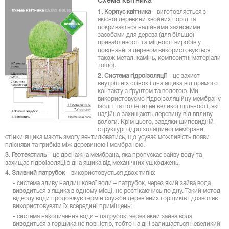
Схема квітника
1. Корпус квітника
– виготовляється з
якісної деревини хвойних порід та
покривається надійними захисними
засобами для дерева (для більшої
привабливості та міцності виробів у
поєднанні з деревом використовується
також метал, камінь, композитні матеріали
тощо).
2. Система гідроізоляції
– це захист
внутрішніх стінок і дна ящика від прямого
контакту з ґрунтом та вологою. Ми
використовуємо гідроізоляційну мембрану
ізоліт та поліетилен великої щільності, які
надійно захищають деревину від впливу
вологи. Крім цього, завдяки шиповидній
структурі гідроізоляційної мембрани,
стінки ящика мають змогу вентилюватись, що усуває можливість появи
плісняви та грибків між деревиною і мембраною.
3. Геотекстиль
– це дренажна мембрана, яка пропускає зайву воду та
захищає гідроізоляцію дна ящика від механічних ушкоджень.
4. Зливний патрубок
– використовується двох типів:
- система зливу надлишкової води – патрубок, через який зайва вода
виводиться з ящика в одному місці, не розтікаючись по дну. Такий метод
відводу води продовжує термін служби дерев’яних горщиків і дозволяє
використовувати їх всередині приміщень;
- система накопичення води – патрубок, через який зайва вода
виводиться з горщика не повністю, тобто на дні залишається невеликий