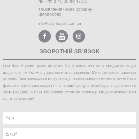
пн - пт, з 10:30 до 17:30
замовлення через корзину -
цілодобово
info@fairy-house.com.ua
ЗВОРОТНІЙ ЗВ'ЯЗОК
Нам було б дуже цікаво дізнатися Вашу думку про нашу продукцію та ідеї
щодо того, як її можна удосконалити та доповнити. Ми обов’язково візьмемо
до уваги Ваші зауваження та пропозиції і намагатимемося втілити в життя Вашу
фантазію, адже наше завдання – створити продукт, яким будуть задоволені не
лише Ваші діти, а й Ви. Ми завжди готові до співпраці! Ми допоможемо Вам
стати чарівниками
!