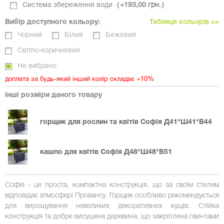
Система збереження води
+
193,00 грн.
Вибір доступного кольору:
Таблиця кольорів >>
Чорний
Білий
Бежевий
Світло-коричневий
Не вибрано
доплата за будь-який інший колір складає +10%
Інші розміри даного товару
горщик для рослин та квітів Софія Д41*Ш41*В44
кашпо для квітів Софія Д48*Ш48*В51
Софія - це проста, компактна конструкція, що за своїм стилем
відповідає атмосфері Провансу. Горщик особливо рекомендується
для вирощування невеликих декоративних кущів. Стійка
конструкція та добре висушена деревина, що закріплена гвинтами