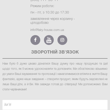
(093) 111-93-11
Режим роботи:
пн - пт, з 10:30 до 17:30
замовлення через корзину -
цілодобово
info@fairy-house.com.ua
ЗВОРОТНІЙ ЗВ'ЯЗОК
Нам було б дуже цікаво дізнатися Вашу думку про нашу продукцію та ідеї
щодо того, як її можна удосконалити та доповнити. Ми обов’язково візьмемо
до уваги Ваші зауваження та пропозиції і намагатимемося втілити в життя Вашу
фантазію, адже наше завдання – створити продукт, яким будуть задоволені не
лише Ваші діти, а й Ви. Ми завжди готові до співпраці! Ми допоможемо Вам
стати чарівниками
!