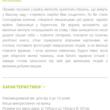
Детальніше
Ласкаво просимо у країну мініпутів, крихітних створінь, що живуть
у Вашому саду і стережуть скарби! Вам пощастило, бо Ви стали
господарем хатинки, створеної мешканцями цієї дивної, чудової
країни. Зайшовши у будиночок, Ви відразу зрозумієте, що
маленькі мініпути попрацювали на славу, і Вам залишилося лише
додати трішки себе – повісити ліхтарики, покласти на поличку
улюблені книги, стіни прикрасити власними картинами, на
столику поставити фотографії найдорожчих людей, а на віконця
повісити фіранки. І хоча хатинка невеличка, будьте певні, вона
уміє зберігати великі таємниці, знає багато чарівних історій і
завжди готова запросити під свій дах маленьких людей з
великим добрим серцем.
ХАРАКТЕРИСТИКИ
Рекомендований вік: діти від 4 до 10 років
Місце використання: на вулиці
Розміри (по звису даху): Д 195см х Ш 165см х В 187см