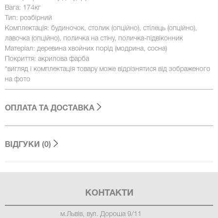
Вага: 174кг
Тип: розбірний
Комплектація: будиночок, столик (опційно), стілець (опційно),
лавочка (опційно), поличка на стіну, поличка-підвіконник
Матеріал: деревина хвойних порід (модрина, сосна)
Покриття: акрилова фарба
*вигляд і комплектація товару може відрізнятися від зображеного
на фото
ОПЛАТА ТА ДОСТАВКА
ВІДГУКИ (0)
КОНТАКТИ
м.Львів, вул. Дороша 9/11