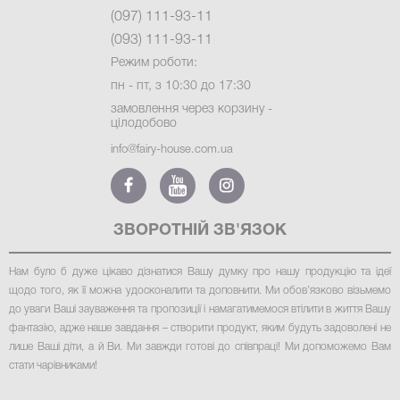
(097) 111-93-11
(093) 111-93-11
Режим роботи:
пн - пт, з 10:30 до 17:30
замовлення через корзину -
цілодобово
info@fairy-house.com.ua
ЗВОРОТНІЙ ЗВ'ЯЗОК
Нам було б дуже цікаво дізнатися Вашу думку про нашу продукцію та ідеї
щодо того, як її можна удосконалити та доповнити. Ми обов’язково візьмемо
до уваги Ваші зауваження та пропозиції і намагатимемося втілити в життя Вашу
фантазію, адже наше завдання – створити продукт, яким будуть задоволені не
лише Ваші діти, а й Ви. Ми завжди готові до співпраці! Ми допоможемо Вам
стати чарівниками
!