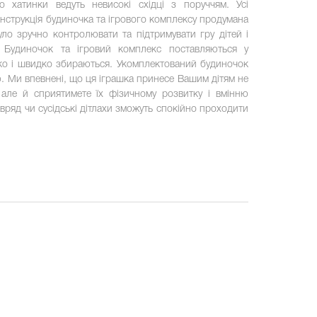
о хатинки ведуть невисокі східці з поруччям. Усі
онструкція будиночка та ігрового комплексу продумана
о зручно контролювати та підтримувати гру дітей і
. Будиночок та ігровий комплекс поставляються у
гко і швидко збираються. Укомплектований будиночок
 Ми впевнені, що ця іграшка принесе Вашим дітям не
але й сприятимете їх фізичному розвитку і вмінню
авряд чи сусідські дітлахи зможуть спокійно проходити