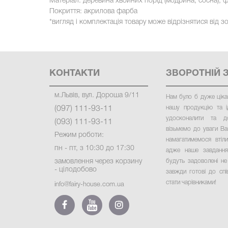
Матеріал: деревина хвойних порід (модрина, сосна), 
Покриття: акрилова фарба
*вигляд і комплектація товару може відрізнятися від 
КОНТАКТИ
ЗВОРОТНІЙ 
м.Львів, вул. Дороша 9/11
Нам було б дуже ціка
нашу продукцію та і
(097) 111-93-11
удосконалити та д
(093) 111-93-11
візьмемо до уваги Ваш
Режим роботи:
намагатимемося втіл
пн - пт, з 10:30 до 17:30
адже наше завдання
замовлення через корзину
будуть задоволені не
- цілодобово
завжди готові до сп
стати чарівниками
!
info@fairy-house.com.ua