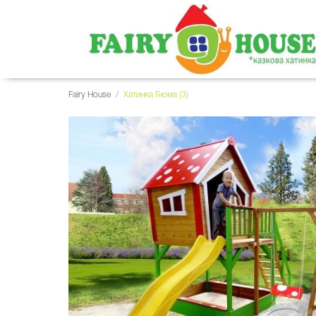
Fairy House
/
Хатинка Гнома (3)