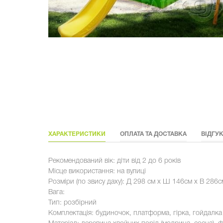
ХАРАКТЕРИСТИКИ
ОПЛАТА ТА ДОСТАВКА
ВІДГУК
Рекомендований вік: діти від 2 до 6 років
Місце використання: на вулиці
Розміри (по звису даху): Д 298 см х Ш 146см х В 286с
Вага:
Тип: розбірний
Комплектація: будиночок, платформа, гірка, гойдалка