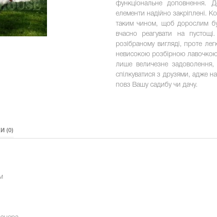
функціональне доповнення. Д
елементи надійно закріплені. К
таким чином, щоб дорослим бул
вчасно реагувати на пустощі
розібраному вигляді, проте ле
невисокою розбірною лавочкою.
лише величезне задоволення, 
спілкуватися з друзями, адже н
повз Вашу садибу чи дачу.
И (0)
м