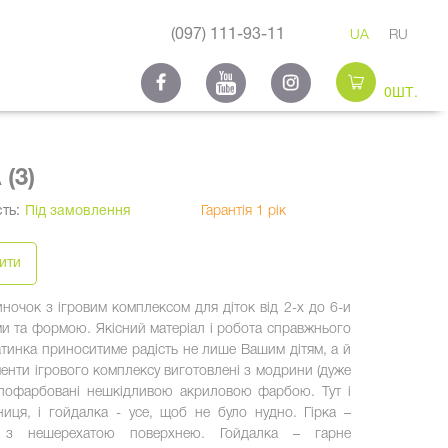
(097) 111-93-11
UA
RU
0ШТ.
(3)
ть:
Під замовлення
Гарантія 1 рік
ити
ночок з ігровим комплексом для діток від 2-х до 6-и
и та формою. Якісний матеріал і робота справжнього
атинка приноситиме радість не лише Вашим дітям, а й
менти ігрового комплексу виготовлені з модрини (дуже
і пофарбовані нешкідливою акриловою фарбою. Тут і
чниця, і гойдалка - усе, щоб не було нудно. Гірка –
, з нешерехатою поверхнею. Гойдалка – гарне