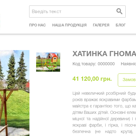
ПРО НАС
НАША ПРОДУКЦІЯ
ГАЛЕРЕЯ
БЛОГ
ХАТИНКА ГНОМА 
Код товару:
0000000
Наявніс
41 120,00 грн.
Замов
Цей невеличкий розбірний буди
років вражає яскравими фарбам
майстра є гарантією того, що х
дітям Ваших дітей. Основні еле
міцної та надійної деревини) 
яскраві фарби, і гірка, і пісо
безпечна (не надто крута)