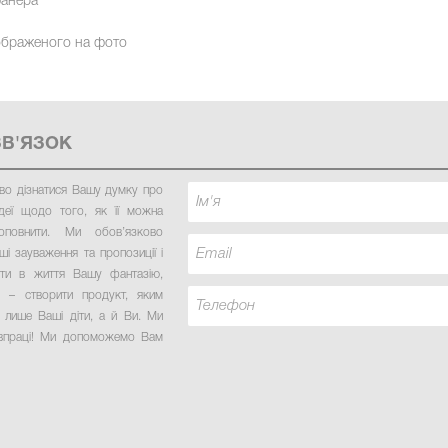
фанера
зображеного на фото
ЗВ'ЯЗОК
во дізнатися Вашу думку про
деї щодо того, як її можна
оповнити. Ми обов’язково
і зауваження та пропозиції і
ити в життя Вашу фантазію,
 – створити продукт, яким
 лише Ваші діти, а й Ви. Ми
івпраці! Ми допоможемо Вам