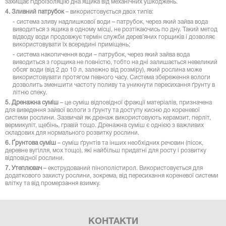
захищає гідроізоляцію дна ящика від механічних ушкоджень.
4. Зливний патрубок
– використовується двох типів:
- система зливу надлишкової води – патрубок, через який зайва вода
виводиться з ящика в одному місці, не розтікаючись по дну. Такий метод
відводу води продовжує термін служби дерев’яних горщиків і дозволяє
використовувати їх всередині приміщень;
- система накопичення води – патрубок, через який зайва вода
виводиться з горщика не повністю, тобто на дні залишається невеликий
обсяг води (від 2 до 10 л, залежно від розміру), який рослина може
використовувати протягом певного часу. Система збереження вологи
дозволить зменшити частоту поливу та уникнути пересихання ґрунту в
літню спеку.
5. Дренажна суміш
– це суміш відповідної фракції матеріалів, призначена
для виведення зайвої вологи з ґрунту та доступу кисню до кореневої
системи рослини. Зазвичай як дренаж використовують керамзит, перліт,
вермикуліт, щебінь, гравій тощо. Дренажна суміш є однією з важливих
складових для нормального розвитку рослини.
6. Ґрунтова суміш
– суміш ґрунтів та інших необхідних речовин (пісок,
деревне вугілля, мох тощо), які найбільш придатні для росту і розвитку
відповідної рослини.
7. Утеплювач
– екструдований пінополістирол. Використовується для
додаткового захисту рослини, зокрема, від пересихання кореневої системи
влітку та від промерзання взимку.
КОНТАКТИ