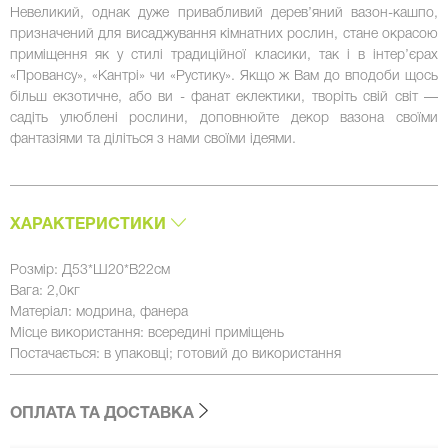
Невеликий, однак дуже привабливий дерев’яний вазон-кашпо,
призначений для висаджування кімнатних рослин, стане окрасою
приміщення як у стилі традиційної класики, так і в інтер’єрах
«Провансу», «Кантрі» чи «Рустику». Якщо ж Вам до вподоби щось
більш екзотичне, або ви - фанат еклектики, творіть свій світ —
садіть улюблені рослини, доповнюйте декор вазона своїми
фантазіями та діліться з нами своїми ідеями.
ХАРАКТЕРИСТИКИ
Розмір: Д53*Ш20*В22см
Вага: 2,0кг
Матеріал: модрина, фанера
Місце використання: всередині приміщень
Постачається: в упаковці; готовий до використання
ОПЛАТА ТА ДОСТАВКА