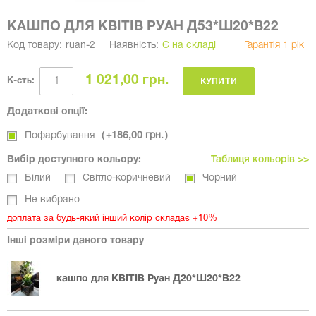
КАШПО ДЛЯ КВІТІВ РУАН Д53*Ш20*В22
Код товару:
ruan-2
Наявність:
Є на складі
Гарантія 1 рік
1 021,00 грн.
КУПИТИ
К-сть:
Додаткові опції:
Пофарбування
+
186,00 грн.
Вибір доступного кольору:
Таблиця кольорів >>
Білий
Світло-коричневий
Чорний
Не вибрано
доплата за будь-який інший колір складає +10%
Інші розміри даного товару
кашпо для КВІТІВ Руан Д20*Ш20*В22