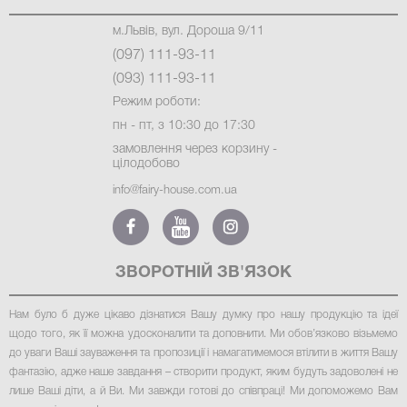
м.Львів, вул. Дороша 9/11
(097) 111-93-11
(093) 111-93-11
Режим роботи:
пн - пт, з 10:30 до 17:30
замовлення через корзину -
цілодобово
info@fairy-house.com.ua
ЗВОРОТНІЙ ЗВ'ЯЗОК
Нам було б дуже цікаво дізнатися Вашу думку про нашу продукцію та ідеї
щодо того, як її можна удосконалити та доповнити. Ми обов’язково візьмемо
до уваги Ваші зауваження та пропозиції і намагатимемося втілити в життя Вашу
фантазію, адже наше завдання – створити продукт, яким будуть задоволені не
лише Ваші діти, а й Ви. Ми завжди готові до співпраці! Ми допоможемо Вам