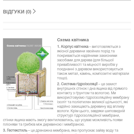
ВІДГУКИ (0)
Схема квітника
1. Корпус квітника
– виготовляється з
якісної деревини хвойних порід та
покривається надійними захисними
засобами для дерева (для більшої
привабливості та міцності виробів у
поєднанні з деревом використовується
також метал, камінь, композитні матеріали
тощо).
2. Система гідроізоляції
– це захист
внутрішніх стінок і дна ящика від прямого
контакту з ґрунтом та вологою. Ми
використовуємо гідроізоляційну мембрану
ізоліт та поліетилен великої щільності, які
надійно захищають деревину від впливу
вологи. Крім цього, завдяки шиповидній
структурі гідроізоляційної мембрани,
стінки ящика мають змогу вентилюватись, що усуває можливість появи
плісняви та грибків між деревиною і мембраною.
3. Геотекстиль
– це дренажна мембрана, яка пропускає зайву воду та