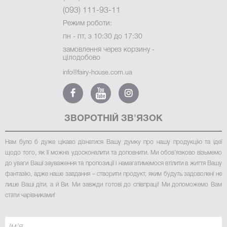
(093) 111-93-11
Режим роботи:
пн - пт, з 10:30 до 17:30
замовлення через корзину -
цілодобово
info@fairy-house.com.ua
ЗВОРОТНІЙ ЗВ'ЯЗОК
Нам було б дуже цікаво дізнатися Вашу думку про нашу продукцію та ідеї
щодо того, як її можна удосконалити та доповнити. Ми обов’язково візьмемо
до уваги Ваші зауваження та пропозиції і намагатимемося втілити в життя Вашу
фантазію, адже наше завдання – створити продукт, яким будуть задоволені не
лише Ваші діти, а й Ви. Ми завжди готові до співпраці! Ми допоможемо Вам
стати чарівниками
!