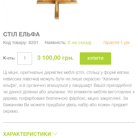
СТІЛ ЕЛЬФА
Код товару:
6201
Наявність:
Є на складі
Гарантія 1 рік
3 100,00 грн.
КУПИТИ
К-сть:
Ці міцні, оригінальні дерев’яні меблі (стіл, стільці у формі квітки,
невисока лавочка) можуть бути не лише окрасою “Хатинки
ельфа”, а й органічно впишуться у ландшафт Вашої присадибної
чи дачної ділянки або альтанки. Усі елементи меблів виготовлені з
дерева, пофарбовані безпечною фарбою, міцно закріплені. За
бажанням Ви можете придбати увесь набір або кожен предмет
окремо.
ХАРАКТЕРИСТИКИ