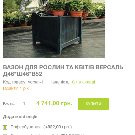
ВАЗОН ДЛЯ РОСЛИН ТА КВІТІВ ВЕРСАЛЬ
Д46*Ш46*В52
Код товару:
versal-1
Наявність:
Є на складі
Гарантія 1 рік
4 741,00 грн.
КУПИТИ
К-сть:
Додаткові опції:
Пофарбування
+
922,00 грн.