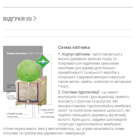
ВІДГУКИ (0)
Схема квітника
1. Корпус квітника
– виготовляється з
якісної деревини хвойних порід та
покривається надійними захисними
засобами для дерева (для більшої
привабливості та міцності виробів у
поєднанні з деревом використовується
також метал, камінь, композитні матеріали
тощо).
2. Система гідроізоляції
– це захист
внутрішніх стінок і дна ящика від прямого
контакту з ґрунтом та вологою. Ми
використовуємо гідроізоляційну мембрану
ізоліт та поліетилен великої щільності, які
надійно захищають деревину від впливу
вологи. Крім цього, завдяки шиповидній
структурі гідроізоляційної мембрани,
стінки ящика мають змогу вентилюватись, що усуває можливість появи
плісняви та грибків між деревиною і мембраною.