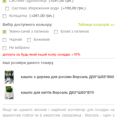
Система гідроізоляції
+
291,00 грн.
Система збереження води
+
193,00 грн.
Коліщатка
+
261,00 грн.
Вибір доступного кольору:
Таблиця кольорів >>
Темно-синій з патиною
Білий з патиною
Чорний
Бежевий
Не вибрано
доплата за будь-який інший колір складає +10%
Інші розміри даного товару
кашпо з дерева для рослин Версаль Д55*Ш55*В60
кашпо для квітів Версаль Д63*Ш63*В70
Якщо ви шукаєте якісний і надійний контейнер для посадки на
відкритому повітрі чи в закритому середовищі - Версаль - один з