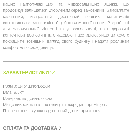
наших найпопулярніших та універсальніших ящиків, що
продовжує залишатися улюбленим серед замовників. Замовляйте
класичний, квадратний дерев’яний горщик, конструкція
виготовлена з високоякісної добре висушеної сосни. Розроблені
для максимальної міцності та універсальності, наші дерев’яні
контейнери довговічні та є чудовою інвестицією, якщо ви хочете
покращити зовнішній вигляд свого будинку і надати рослинам
комфортного середовища.
ХАРАКТЕРИСТИКИ
Розмір: Д46*Ш46*В52см
Вага: 9,5кг
Матеріал: модрина, сосна
Місце використання: на вулиці та всередині приміщень
Постачається: в упаковці; готовий до використання
ОПЛАТА ТА ДОСТАВКА