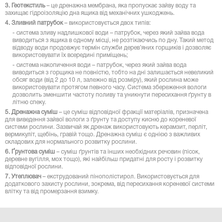
3. Геотекстиль
– це дренажна мембрана, яка пропускає зайву воду та
захищає гідроізоляцію дна ящика від механічних ушкоджень.
4. Зливний патрубок
– використовується двох типів:
- система зливу надлишкової води – патрубок, через який зайва вода
виводиться з ящика в одному місці, не розтікаючись по дну. Такий метод
відводу води продовжує термін служби дерев’яних горщиків і дозволяє
використовувати їх всередині приміщень;
- система накопичення води – патрубок, через який зайва вода
виводиться з горщика не повністю, тобто на дні залишається невеликий
обсяг води (від 2 до 10 л, залежно від розміру), який рослина може
використовувати протягом певного часу. Система збереження вологи
дозволить зменшити частоту поливу та уникнути пересихання ґрунту в
літню спеку.
5. Дренажна суміш
– це суміш відповідної фракції матеріалів, призначена
для виведення зайвої вологи з ґрунту та доступу кисню до кореневої
системи рослини. Зазвичай як дренаж використовують керамзит, перліт,
вермикуліт, щебінь, гравій тощо. Дренажна суміш є однією з важливих
складових для нормального розвитку рослини.
6. Ґрунтова суміш
– суміш ґрунтів та інших необхідних речовин (пісок,
деревне вугілля, мох тощо), які найбільш придатні для росту і розвитку
відповідної рослини.
7. Утеплювач
– екструдований пінополістирол. Використовується для
додаткового захисту рослини, зокрема, від пересихання кореневої системи
влітку та від промерзання взимку.