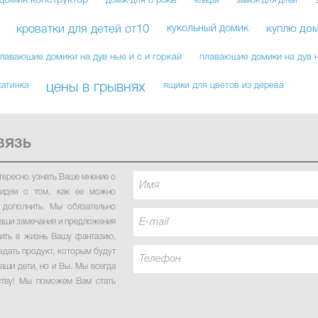
домик конструктор
домік для 8 років
ельфа
замок для дітей
кроватки для детей от10
кукольный домик
куплю дом
лаваюшие домики на дув ные и с и горкай
плаваюшие домики на дув н
хатинка
цены в грывнях
ящики для цветов из дерева
ВЯЗЬ
тересно узнать Ваше мнение о
идеи о том, как ее можно
 дополнить. Мы обязательно
аши замечания и предложения
тить в жизнь Вашу фантазию,
здать продукт, которым будут
аши дети, но и Вы. Мы всегда
ству! Мы поможем Вам стать