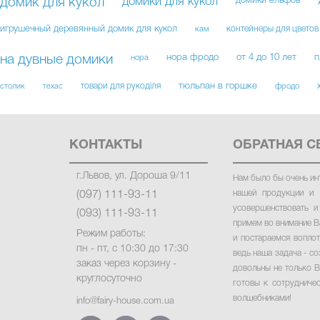
домик для кукол
домики для кукол
домики ельфов
игрушечный деревянный домик для кукол
контейнеры для цветов
кам
на дувные домики
нора фродо
от 4 до 10 лет
п
нора
товари для рукоділя
тюльпан в горшке
столик
техас
фродо
КОНТАКТЫ
ОБРАТНАЯ С
г.Львов, ул. Дороша 9/11
Нам было бы очень ин
нашей продукции и 
(097) 111-93-11
усовершенствовать и
(093) 111-93-11
примем во внимание В
Режим работы:
и постараемся вопло
пн - пт, с 10:30 до 17:30
ведь наша задача - со
заказ через корзину -
довольны не только В
круглосуточно
готовы к сотрудниче
волшебниками!
info@fairy-house.com.ua