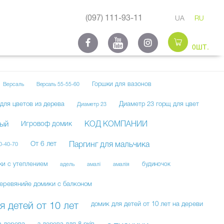
(097) 111-93-11
UA
RU
0ШТ.
Горшки для вазонов
Версаль
Версаль 55-55-60
для цветов из дерева
Диаметр 23 горщ для цвет
Диаметр 23
лый
Игровоф домик
КОД КОМПАНИИ
От 6 лет
Паргинг для мальчика
0-40-70
ки с утеплением
адель
амалі
амалія
будиночок
еревянийе домики с балконом
домик для детей от 10 лет на дереви
я детей от 10 лет