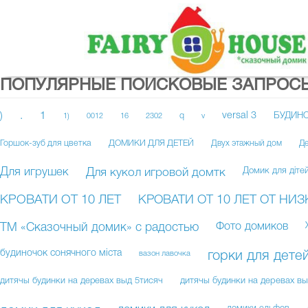
ПОПУЛЯРНЫЕ ПОИСКОВЫЕ ЗАПРОС
)
.
1
versal 3
q
БУДИНО
1)
0012
16
2302
v
Горшок-зуб для цветка
ДОМИКИ ДЛЯ ДЕТЕЙ
Двух этажный дом
Де
Для игрушек
Для кукол игровой домтк
Домик для діте
КРОВАТИ ОТ 10 ЛЕТ
КРОВАТИ ОТ 10 ЛЕТ ОТ НИ
Фото домиков
ТМ «Сказочный домик» с радостью
будиночок сонячного міста
вазон лавочка
горки для детей
дитячы будинки на деревах выд 5тисяч
дитячы будинки на деревах вы