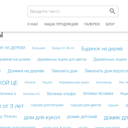
О НАС
НАША ПРОДУКЦИЯ
ГАЛЕРЕЯ
БЛОГ
Ы
К НА ДЕРЕВИ
Будинок на дереві
Большой
Бордо 81-36-44
ревянистый домики
Деревянные ящики для цветов
Деревянные ящики 
Домики на дереве
Заказать дом
Заказать дом взрос
й
ЗКОЙ ЦЕ
Качели
Кашпо
Керамический вазон
Контейнер
Ліон 4
Хатинка е
Хатинка ельфа
Хатинка лісовика
Ящи
Хатинка е%
горшки для петунии
горшки для цветов
д
 от 3 лет
горшок
домик детский
д 10тисяч
дом для кукол
домик дл