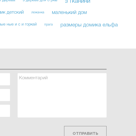
з дерева
з дерева для 8 рків
з тканини
ик детский
маленький дом
лежанка
ые ные и с и горкай
размеры домика ельфа
прага
ОТПРАВИТЬ