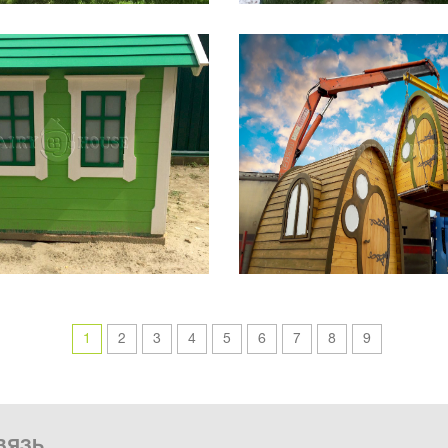
1
2
3
4
5
6
7
8
9
ВЯЗЬ