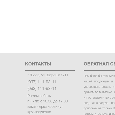
КОНТАКТЫ
ОБРАТНАЯ С
г.Львов, ул. Дороша 9/11
Нам было бы очень ин
нашей продукции и 
(097) 111-93-11
усовершенствовать и
(093) 111-93-11
примем во внимание В
Режим работы:
и постараемся вопло
пн - пт, с 10:30 до 17:30
ведь наша задача - со
заказ через корзину -
довольны не только В
круглосуточно
готовы к сотрудниче