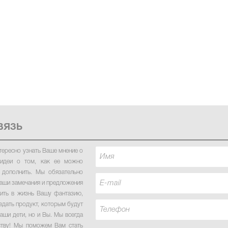
ВЯЗЬ
тересно узнать Ваше мнение о
идеи о том, как ее можно
 дополнить. Мы обязательно
аши замечания и предложения
тить в жизнь Вашу фантазию,
здать продукт, которым будут
аши дети, но и Вы. Мы всегда
ству! Мы поможем Вам стать